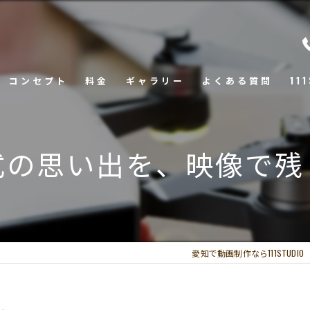
コンセプト
料金
ギャラリー
よくある質問
11
ウ
式の思い出を、映像で残
会
SN
商
愛知で動画制作なら111STUDIO
ド