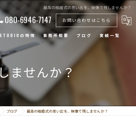
最高の結婚式の思い出を、映像で残しませんか？
080-6946-7147
お問い合わせはこちら
1STUDIOの特徴
事務所概要
ブログ
実績一覧
ェディングムービー
しませんか？
社紹介
S動画
品プロモーション
ブログ
最高の結婚式の思い出を、映像で残しませんか？
ローン撮影