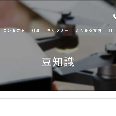
コンセプト
料金
ギャラリー
よくある質問
11
ウ
豆知識
会
SN
商
ド