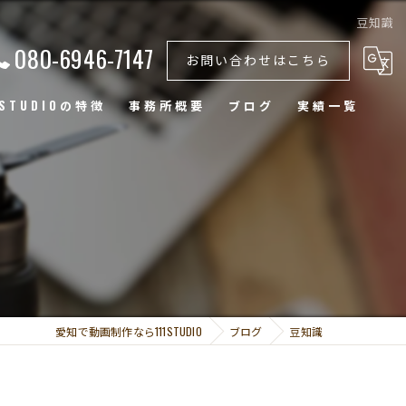
豆知識
080-6946-7147
お問い合わせはこちら
1STUDIOの特徴
事務所概要
ブログ
実績一覧
ェディングムービー
社紹介
S動画
品プロモーション
愛知で動画制作なら111STUDIO
ブログ
豆知識
ローン撮影