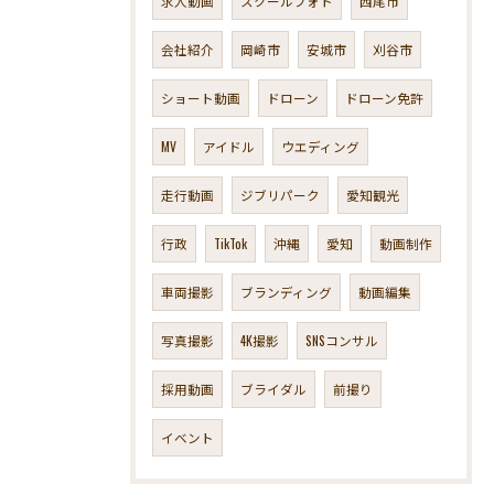
求人動画
スクールフォト
西尾市
会社紹介
岡崎市
安城市
刈谷市
ショート動画
ドローン
ドローン免許
MV
アイドル
ウエディング
走行動画
ジブリパーク
愛知観光
行政
TikTok
沖縄
愛知
動画制作
車両撮影
ブランディング
動画編集
写真撮影
4K撮影
SNSコンサル
採用動画
ブライダル
前撮り
イベント